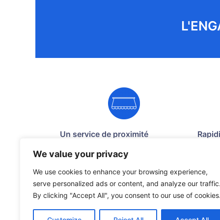
L'ENG
Un service de proximité
Rapidi
We value your privacy
Nos techniciens sont disponibles
Nous 
sur toute les alpes maritimes et le
interv
We use cookies to enhance your browsing experience,
var pour vous assurer un service
serve personalized ads or content, and analyze our traffic
de proximité.
By clicking "Accept All", you consent to our use of cookies
Customize
Reject All
Accept All